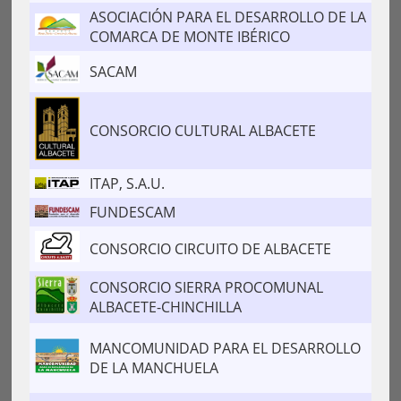
ASOCIACIÓN PARA EL DESARROLLO DE LA
COMARCA DE MONTE IBÉRICO
SACAM
CONSORCIO CULTURAL ALBACETE
ITAP, S.A.U.
FUNDESCAM
CONSORCIO CIRCUITO DE ALBACETE
CONSORCIO SIERRA PROCOMUNAL
ALBACETE-CHINCHILLA
MANCOMUNIDAD PARA EL DESARROLLO
DE LA MANCHUELA