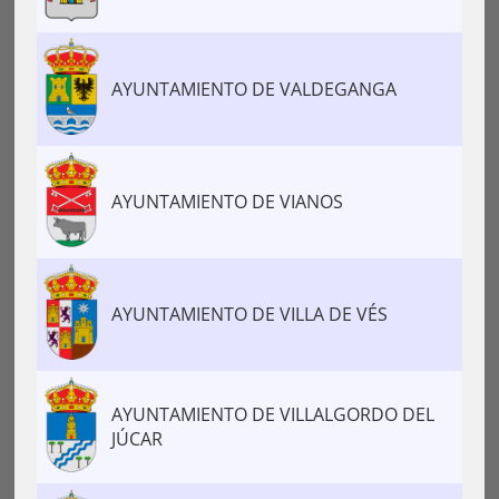
AYUNTAMIENTO DE VALDEGANGA
AYUNTAMIENTO DE VIANOS
AYUNTAMIENTO DE VILLA DE VÉS
AYUNTAMIENTO DE VILLALGORDO DEL
JÚCAR