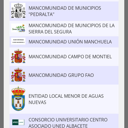
MANCOMUNIDAD DE MUNICIPIOS
"PEDRALTA"
MANCOMUNIDAD DE MUNICIPIOS DE LA
SIERRA DEL SEGURA
MANCOMUNIDAD UNIÓN MANCHUELA
MANCOMUNIDAD CAMPO DE MONTIEL
MANCOMUNIDAD GRUPO FAO
ENTIDAD LOCAL MENOR DE AGUAS
NUEVAS
CONSORCIO UNIVERSITARIO CENTRO
ASOCIADO UNED ALBACETE