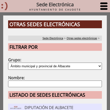
Sede Electrónica
AYUNTAMIENTO DE CAUDETE
OTRAS SEDES ELECTRÓNICAS
Sede Electrónica
>
Otras sedes electrónicas
>
FILTRAR POR
Grupo:
Nombre:
LISTADO DE SEDES ELECTRÓNICAS
DIPUTACIÓN DE ALBACETE