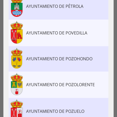
AYUNTAMIENTO DE PÉTROLA
AYUNTAMIENTO DE POVEDILLA
AYUNTAMIENTO DE POZOHONDO
AYUNTAMIENTO DE POZOLORENTE
AYUNTAMIENTO DE POZUELO