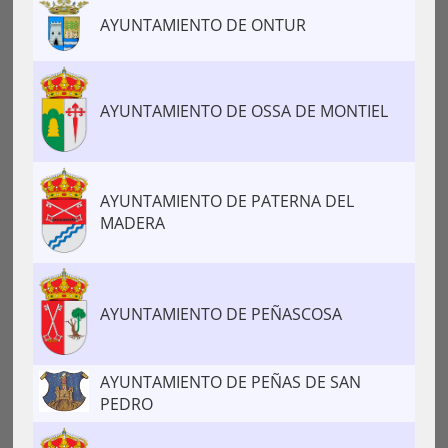
AYUNTAMIENTO DE ONTUR
AYUNTAMIENTO DE OSSA DE MONTIEL
AYUNTAMIENTO DE PATERNA DEL
MADERA
AYUNTAMIENTO DE PEÑASCOSA
AYUNTAMIENTO DE PEÑAS DE SAN
PEDRO