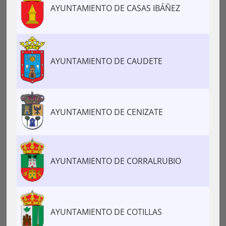
AYUNTAMIENTO DE CASAS IBÁÑEZ
AYUNTAMIENTO DE CAUDETE
AYUNTAMIENTO DE CENIZATE
AYUNTAMIENTO DE CORRALRUBIO
AYUNTAMIENTO DE COTILLAS