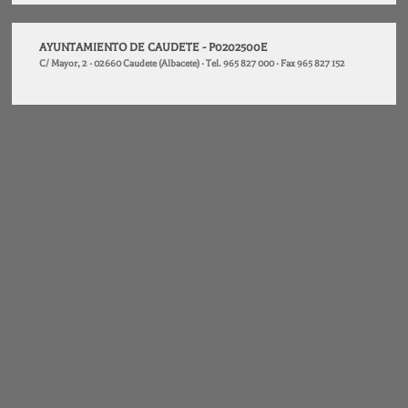
AYUNTAMIENTO DE CAUDETE - P0202500E
C/ Mayor, 2 · 02660 Caudete (Albacete) · Tel. 965 827 000 · Fax 965 827 152